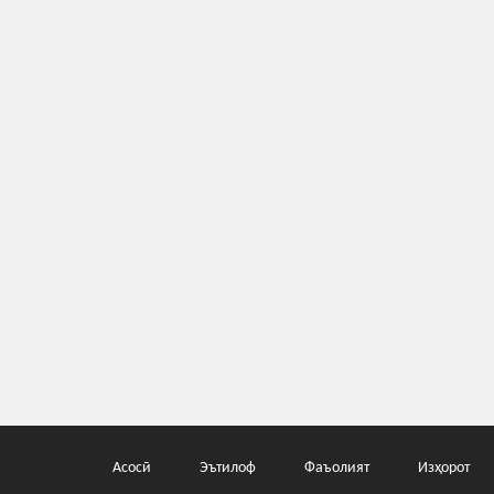
Асосӣ
Эътилоф
Фаъолият
Изҳорот