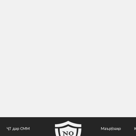
ҶТ дар СММ
Маърӯзаҳо