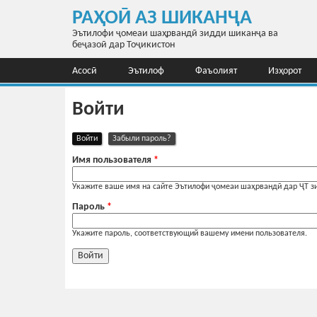
Перейти к основному содержанию
РАҲОӢ АЗ ШИКАНҶА
Эътилофи ҷомеаи шаҳрвандӣ зидди шиканҷа ва
беҷазоӣ дар Тоҷикистон
Асосӣ
Эътилоф
Фаъолият
Изҳорот
Войти
(активная вкладка)
Войти
Забыли пароль?
Главные вкладки
Имя пользователя
*
Укажите ваше имя на сайте Эътилофи ҷомеаи шаҳрвандӣ дар ҶТ з
Пароль
*
Укажите пароль, соответствующий вашему имени пользователя.