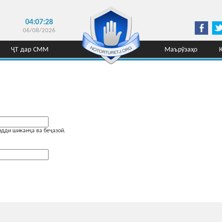
04:07:28
06/08/2026
ҶТ дар СММ
Маърӯзаҳо
идди шиканҷа ва беҷазоӣ.