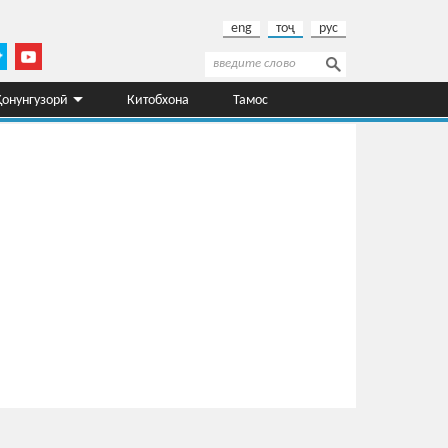
eng
тоҷ
рус
Поиск
Форма поиска
Қонунгузорӣ
Китобхона
Тамос