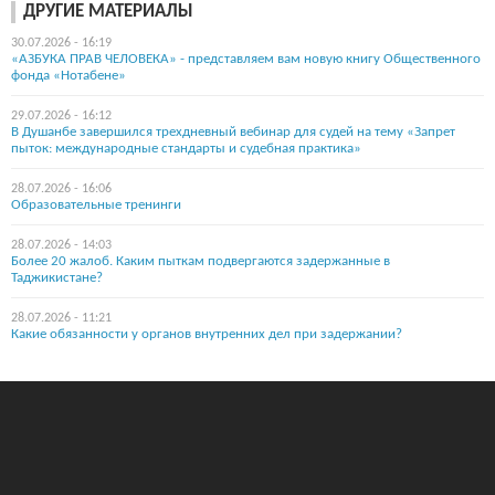
ДРУГИЕ МАТЕРИАЛЫ
30.07.2026 - 16:19
«АЗБУКА ПРАВ ЧЕЛОВЕКА» - представляем вам новую книгу Общественного
фонда «Нотабене»
29.07.2026 - 16:12
В Душанбе завершился трехдневный вебинар для судей на тему «Запрет
пыток: международные стандарты и судебная практика»
28.07.2026 - 16:06
Образовательные тренинги
28.07.2026 - 14:03
Более 20 жалоб. Каким пыткам подвергаются задержанные в
Таджикистане?
28.07.2026 - 11:21
Какие обязанности у органов внутренних дел при задержании?