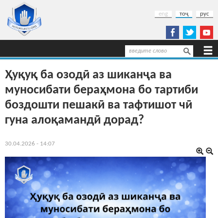
Перейти к основному содержанию
eng
тоҷ
рус
Поиск
Форма поиска
Ҳуқуқ ба озодӣ аз шиканҷа ва
муносибати бераҳмона бо тартиби
боздошти пешакӣ ва тафтишот чӣ
гуна алоқамандӣ дорад?
30.04.2026 - 14:07