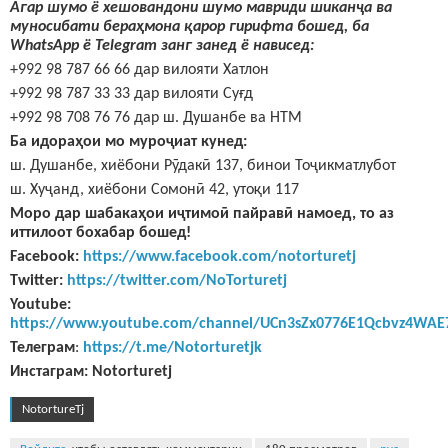
Агар шумо ё хешовандони шумо мавриди шиканҷа ва
муносибати бераҳмона қарор гирифта бошед, ба
WhatsApp ё Telegram занг занед ё нависед:
+992 98 787 66 66 дар вилояти Хатлон
+992 98 787 33 33 дар вилояти Суғд
+992 98 708 76 76 дар ш. Душанбе ва НТМ
Ба идораҳои мо муроҷиат кунед:
ш. Душанбе, хиёбони Рӯдакӣ 137, бинои Тоҷикматлубот
ш. Хуҷанд, хиёбони Сомонӣ 42, утоқи 117
Моро дар шабакаҳои иҷтимоӣ пайравӣ намоед, то аз
иттилоот бохабар бошед!
Facebook:
https://www.facebook.com/notorturetj
Twitter:
https://twitter.com/NoTorturetj
Youtube:
https://www.youtube.com/channel/UCn3sZx0776E1Qcbvz4WAE
Телеграм
:
https://t.me/Notorturetjk
Инстаграм
: Notorturetj
NotortureTj