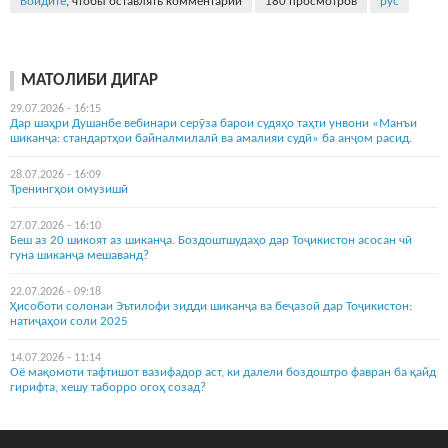
Войдите
, чтобы оставлять комментарии
180 просмотров
рус
МАТОЛИБИ ДИГАР
29.07.2026 - 16:15
Дар шаҳри Душанбе вебинари серӯза барои судяҳо таҳти унвони «Манъи
шиканҷа: стандартҳои байналмилалӣ ва амалияи судӣ» ба анҷом расид.
28.07.2026 - 16:09
Тренингҳои омузишӣ
27.07.2026 - 16:10
Беш аз 20 шикоят аз шиканҷа. Боздоштшудаҳо дар Тоҷикистон асосан чӣ
гуна шиканҷа мешаванд?
22.07.2026 - 09:18
Ҳисоботи солонаи Эътилофи зидди шиканҷа ва беҷазоӣ дар Тоҷикистон:
натиҷаҳои соли 2025
14.07.2026 - 11:14
Оё мақомоти тафтишот вазифадор аст, ки далели боздоштро фавран ба қайд
гирифта, хешу таборро огоҳ созад?