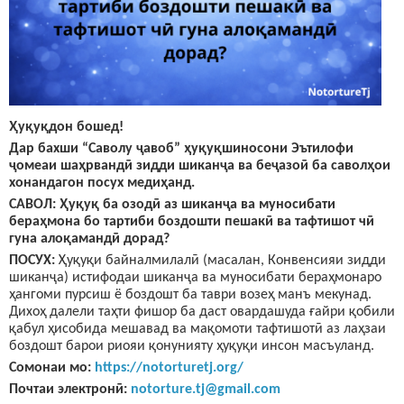
Ҳуқуқдон бошед!
Дар бахши “Саволу ҷавоб” ҳуқуқшиносони Эътилофи
ҷомеаи шаҳрвандӣ зидди шиканҷа ва беҷазоӣ ба саволҳои
хонандагон посух медиҳанд.
САВОЛ: Ҳуқуқ ба озодӣ аз шиканҷа ва муносибати
бераҳмона бо тартиби боздошти пешакӣ ва тафтишот ч
ӣ
гуна алоқаманд
ӣ дорад
?
ПОСУХ:
Ҳуқуқи байналмилалӣ (масалан, Конвенсияи зидди
шиканҷа) истифодаи шиканҷа ва муносибати бераҳмонаро
ҳангоми пурсиш ё боздошт ба таври возеҳ манъ мекунад.
Дихоҳ далели таҳти фишор ба даст овардашуда ғайри қобили
қабул ҳисобида мешавад ва мақомоти тафтишотӣ аз лаҳзаи
боздошт барои риояи қонунияту ҳуқуқи инсон масъуланд.
Сомонаи мо:
https://notorturetj.org/
Почтаи электронӣ:
notorture.tj@gmail.com