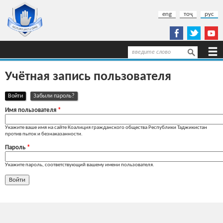
Перейти к основному содержанию
eng
тоҷ
рус
Поиск
Форма поиска
Учётная запись пользователя
(активная вкладка)
Войти
Забыли пароль?
Главные вкладки
Имя пользователя
*
Укажите ваше имя на сайте Коалиция гражданского общества Республики Таджикистан
против пыток и безнаказанности.
Пароль
*
Укажите пароль, соответствующий вашему имени пользователя.